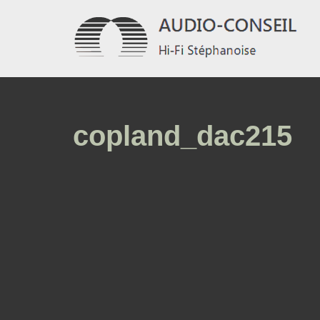
Aller
au
contenu
copland_dac215