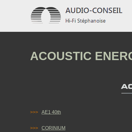
Aller
au
contenu
ACOUSTIC ENER
>>>
AE1 40th
>>>
CORINIUM