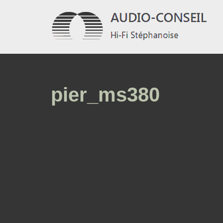
Aller
au
contenu
pier_ms380